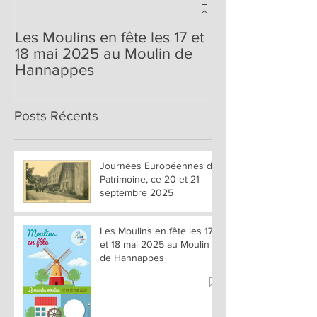
Journées du Pa
Pays et des Mo
Les Moulins en fête les 17 et
édition, les 25 
18 mai 2025 au Moulin de
2022
Hannappes
Posts Récents
Journées Européennes du
Patrimoine, ce 20 et 21
septembre 2025
Les Moulins en fête les 17
et 18 mai 2025 au Moulin
de Hannappes