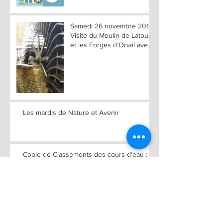
Samedi 26 novembre 2011 :
Visite du Moulin de Latour
et les Forges d’Orval avec
réunion d’informatio
Les mardis de Nature et Avenir
Copie de Classements des cours d'eau :
aménagements des seuils par passe à
poisson ou arrasement des seui
Juniville : Célébration du
Centenaire du Moulin de la
Coöpérative Agricole de