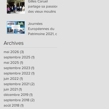
Gilles Caruel
et 26 juin 2022
partage sa passion
des vieux moulins :
Journées
Européennes du
Patrimoine 2021, ce
samedi 18 et
Archives
dimanche 19
septembre
mai 2026
(3)
3 posts
septembre 2025
(1)
1 post
mai 2025
(1)
1 post
septembre 2023
(1)
1 post
septembre 2022
(1)
1 post
juin 2022
(1)
1 post
septembre 2021
(2)
2 posts
juin 2021
(1)
1 post
décembre 2019
(1)
1 post
septembre 2018
(2)
2 posts
août 2018
(1)
1 post