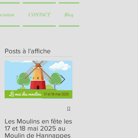
ociation
CONTACT
Blog
Posts à l'affiche
Journées du
Patrimoine de Pays et
Les Moulins en fête les
des Moulins, 24 ème
17 et 18 mai 2025 au
édition, les 25 et 26
Moulin de Hannappes
juin 2022