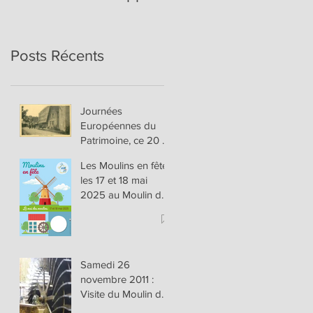
Posts Récents
Journées
Européennes du
Patrimoine, ce 20 et
21 septembre 2025
Les Moulins en fête
les 17 et 18 mai
2025 au Moulin de
Hannappes
Samedi 26
novembre 2011 :
Visite du Moulin de
Latour et les Forges