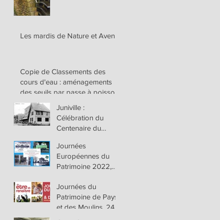
d’Orval avec
réunion d’informatio
Les mardis de Nature et Avenir
Copie de Classements des
cours d'eau : aménagements
des seuils par passe à poisson
ou arrasement des seui
Juniville :
Célébration du
Centenaire du
Moulin de la
Journées
Coöpérative
Européennes du
Agricole de Juniville
Patrimoine 2022,
Ce 17 et 18
Journées du
septembre
Patrimoine de Pays
et des Moulins, 24
ème édition, les 25