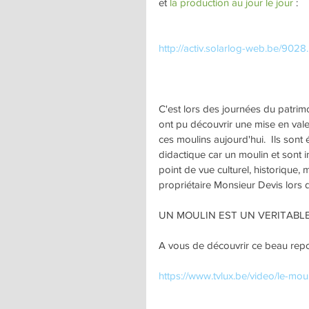
et 
la production au jour le jour
 :
http://activ.solarlog-web.be/9028
C'est lors des journées du patrimo
ont pu découvrir une mise en valeu
ces moulins aujourd'hui.  Ils sont
didactique car un moulin et sont
point de vue culturel, historique
propriétaire Monsieur Devis lors 
UN MOULIN EST UN VERITABLE
A vous de découvrir ce beau repo
https://www.tvlux.be/video/le-mou