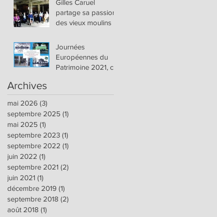
Gilles Caruel
et 26 juin 2022
partage sa passion
des vieux moulins :
Journées
Européennes du
Patrimoine 2021, ce
samedi 18 et
Archives
dimanche 19
septembre
mai 2026
(3)
3 posts
septembre 2025
(1)
1 post
mai 2025
(1)
1 post
septembre 2023
(1)
1 post
septembre 2022
(1)
1 post
juin 2022
(1)
1 post
septembre 2021
(2)
2 posts
juin 2021
(1)
1 post
décembre 2019
(1)
1 post
septembre 2018
(2)
2 posts
août 2018
(1)
1 post