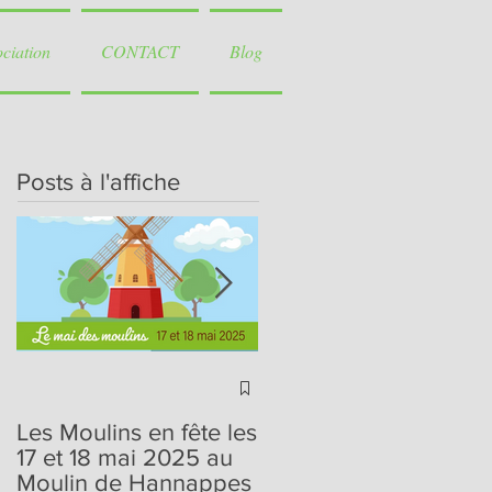
ociation
CONTACT
Blog
Posts à l'affiche
Journées du
Patrimoine de Pays et
Les Moulins en fête les
des Moulins, 24 ème
17 et 18 mai 2025 au
édition, les 25 et 26
Moulin de Hannappes
juin 2022