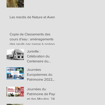
d’Orval avec
réunion d’informatio
Les mardis de Nature et Avenir
Copie de Classements des
cours d'eau : aménagements
des seuils par passe à poisson
ou arrasement des seui
Juniville :
Célébration du
Centenaire du
Moulin de la
Journées
Coöpérative
Européennes du
Agricole de Juniville
Patrimoine 2022,
Ce 17 et 18
Journées du
septembre
Patrimoine de Pays
et des Moulins, 24
ème édition, les 25