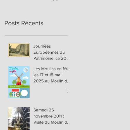
Posts Récents
Journées
Européennes du
Patrimoine, ce 20 et
21 septembre 2025
Les Moulins en fête
les 17 et 18 mai
2025 au Moulin de
Hannappes
Samedi 26
novembre 2011 :
Visite du Moulin de
Latour et les Forges