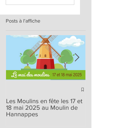
Posts à l'affiche
Journées du Pa
Pays et des Mo
Les Moulins en fête les 17 et
édition, les 25 
18 mai 2025 au Moulin de
2022
Hannappes